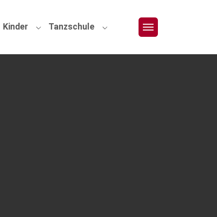
Kinder
Tanzschule
chsene"
bmenu for "Jugendliche"
Submenu for "Kinder"
Submenu for "Tanzschule"