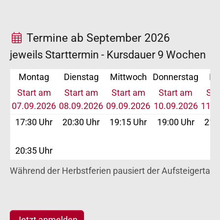
Termine ab September 2026
jeweils Starttermin - Kursdauer 9 Wochen
Montag
Dienstag
Mittwoch
Donnerstag
Fr
Start am
Start am
Start am
Start am
Sta
07.09.2026
08.09.2026
09.09.2026
10.09.2026
11.0
17:30 Uhr
20:30 Uhr
19:15 Uhr
19:00 Uhr
21:
20:35 Uhr
Während der Herbstferien pausiert der Aufsteigertanz