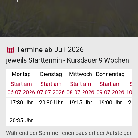
Termine ab Juli 2026
jeweils Starttermin - Kursdauer 9 Wochen
Montag
Dienstag
Mittwoch
Donnerstag
Fr
Start am
Start am
Start am
Start am
Sta
06.07.2026
07.07.2026
08.07.2026
09.07.2026
10.0
17:30 Uhr
20:30 Uhr
19:15 Uhr
19:00 Uhr
21:
20:35 Uhr
Während der Sommerferien pausiert der Aufsteigerta