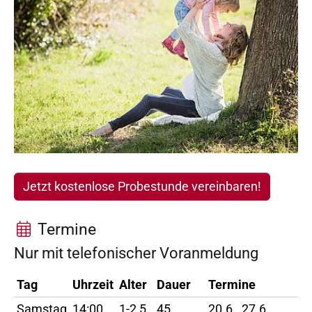
Jetzt kostenlose Probestunde vereinbaren!
Termine
Nur mit telefonischer Voranmeldung
Tag
Uhrzeit
Alter
Dauer
Termine
Samstag
14:00
1-2,5
45
20.6., 27.6.,