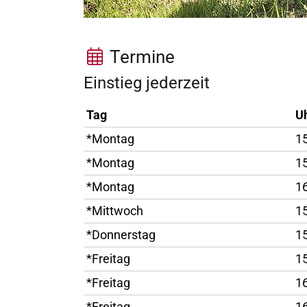
Termine
Einstieg jederzeit
Tag
Uh
*Montag
15
*Montag
15
*Montag
16
*Mittwoch
15
*Donnerstag
15
*Freitag
15
*Freitag
16
*Freitag
16