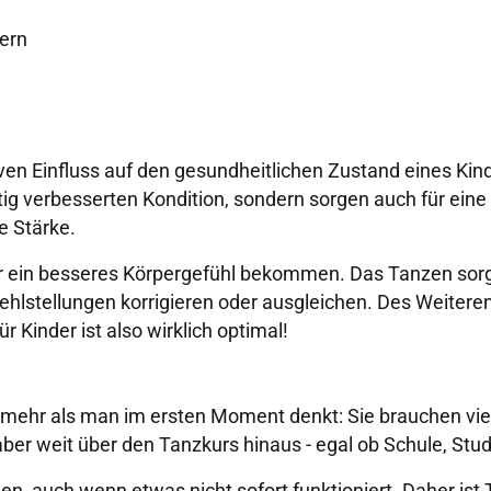
ern
ven Einfluss auf den gesundheitlichen Zustand eines K
istig verbesserten Kondition, sondern sorgen auch für ein
he Stärke.
ur ein besseres Körpergefühl bekommen. Das Tanzen sorg
lstellungen korrigieren oder ausgleichen. Des Weiteren
r Kinder ist also wirklich optimal!
mehr als man im ersten Moment denkt: Sie brauchen viel D
ber weit über den Tanzkurs hinaus - egal ob Schule, Stud
en, auch wenn etwas nicht sofort funktioniert. Daher ist T