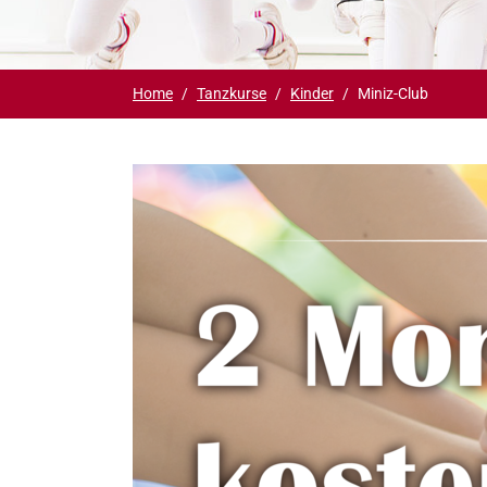
Slide 1
Slide 2
Du bist hier:
Home
Tanzkurse
Kinder
Miniz-Club
Show larger version