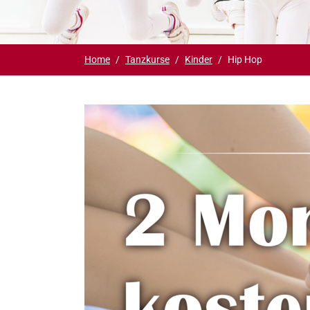
Slide 1
Slide 2
Du bist hier:
Home
Tanzkurse
Kinder
Hip Hop
Show larger version